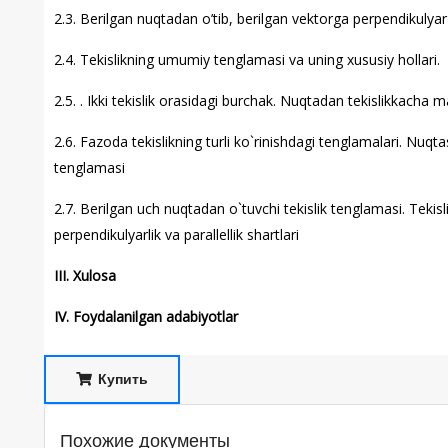
2.3. Berilgan nuqtadan o’tib, berilgan vektorga perpendikulyar 
2.4. Tekislikning umumiy tenglamasi va uning xususiy hollari.
2.5. . Ikki tekislik orasidagi burchak. Nuqtadan tekislikkacha 
2.6. Fazoda tekislikning turli ko`rinishdagi tenglamalari. Nuqta
tenglamasi
2.7. Berilgan uch nuqtadan o`tuvchi tekislik tenglamasi. Tekislik
perpendikulyarlik va parallellik shartlari
III. Xulosa
IV. Foydalanilgan adabiyotlar
Купить
Похожие документы