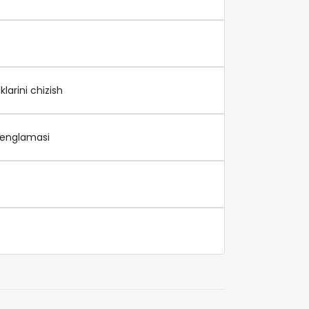
larini chizish
 tenglamasi