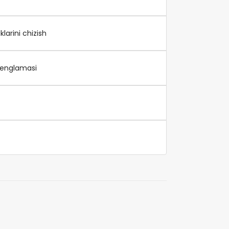
larini chizish
 tenglamasi