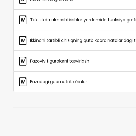
Tekislikda almashtirishlar yordamida funksiya grafik
Ikkinchi tartibli chiziqning qutb koordinatalaridagi
Fazoviy figuralarni tasvirlash
Fazodagi geometrik oʻrinlar