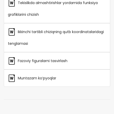
Tekislikda almashtirishlar yordamida funksiya
grafiklarini chizish
Ikkinchi tartibli chiziqning qutb koordinatalaridagi
tenglamasi
Fazoviy figuralarni tasvirlash
Muntazam ko‘pyoqlar