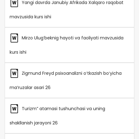
Yangi davrda Janubiy Afrikada Xalqaro raqobat
mavzusida kurs ishi
Mirzo Ulugʻbeknig hayoti va faoliyati mavzusida
kurs ishi
Zigmund Freyd psixoanalizni oʻtkazish boʻyicha
maʼruzalar asari 26
Turizm” atamasi tushunchasi va uning
shakllanish jarayoni 26