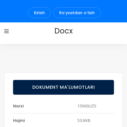
Kirish
Roʻyxatdan oʻtish
Docx
DOKUMENT MA'LUMOTLARI
Narxi
15000UZS
Hajmi
53.6KB