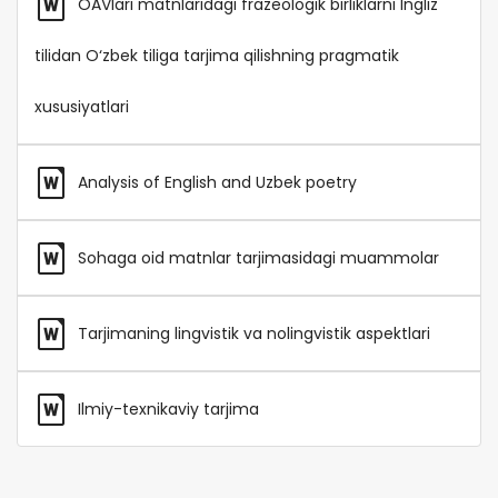
OAVlari matnlaridagi frazeologik birliklarni Ingliz
tilidan O‘zbek tiliga tarjima qilishning pragmatik
xususiyatlari
Analysis of English and Uzbek poetry
Sohaga oid matnlar tarjimasidagi muammolar
Tarjimaning lingvistik va nolingvistik aspektlari
Ilmiy-texnikaviy tarjima