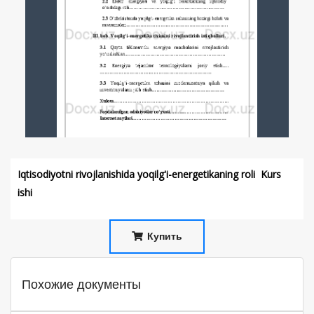
Iqtisodiyotni rivojlanishida yoqilg'i-energetikaning roli Kurs
ishi
Купить
Похожие документы