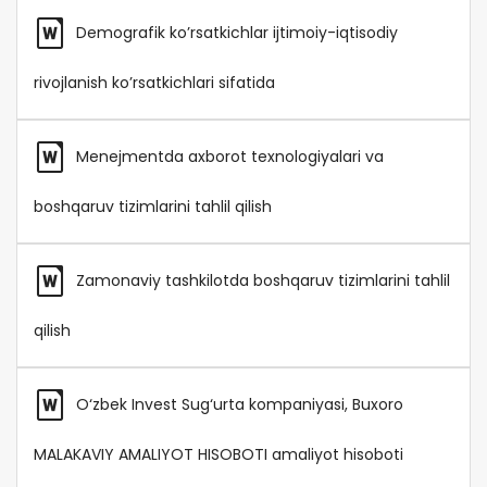
Demografik ko’rsatkichlar ijtimoiy-iqtisodiy
rivojlanish ko’rsatkichlari sifatida
Menejmentda axborot texnologiyalari va
boshqaruv tizimlarini tahlil qilish
Zamonaviy tashkilotda boshqaruv tizimlarini tahlil
qilish
O‘zbek Invest Sug‘urta kompaniyasi, Buxoro
MALAKAVIY AMALIYOT HISOBOTI amaliyot hisoboti