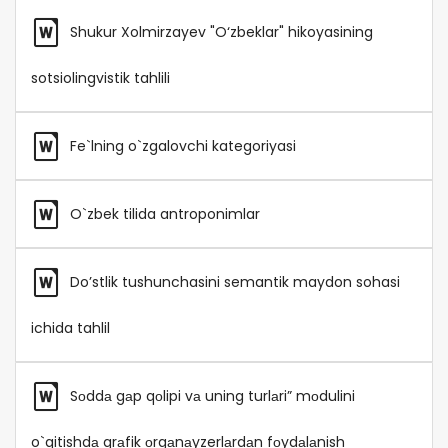
Shukur Xolmirzayev "O‘zbeklar" hikoyasining
sotsiolingvistik tahlili
Fe`lning o`zgalovchi kategoriyasi
O`zbek tilida antroponimlar
Do’stlik tushunchasini semantik maydon sohasi
ichida tahlil
Sоddа gаp qоlipi vа uning turlаri” mоdulini
o`qitishdа grаfik оrgаnаyzerlаrdаn fоydаlаnish