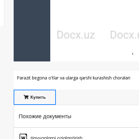
Parazit begona o'tlar va ularga qarshi kurashish choralari
Купить
Похожие документы
Hayvonlarni oziqlantirish