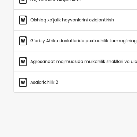
QIshloq xo'jalik hayvonlarini oziqlantirish
G’arbiy Afrika davlatlarida paxtachilik tarmog’ining 
Agrosanoat majmuasida mulkchilik shakllari va ular
Asalarichilik 2