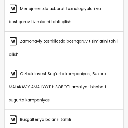
Menejmentda axborot texnologiyalari va
boshqaruv tizimlarini tahlil qilish
Zamonaviy tashkilotda boshqaruv tizimlarini tahlil
qilish
O‘zbek Invest Sug‘urta kompaniyasi, Buxoro
MALAKAVIY AMALIYOT HISOBOTI amaliyot hisoboti
sugurta kampaniyasi
Buxgalteriya balansi tahlili