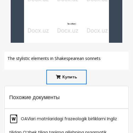
The stylistic elements in Shakespearean sonnets
Купить
Похожие документы
OAVlari matnlaridagi frazeologik birliklarni Ingliz
tilidan O‘zbek tiliga tarjima qilishning pragmatik