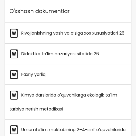
O'xshash dokumentlar
Rivojlanishning yosh va o‘ziga xos xususiyatlari 26
Didaktika ta’lim nazariyasi sifatida 26
Faxriy yorliq
Kimyo darslarida o'quvchilarga ekologik ta'lim-
tarbiya nerish metodikasi
Umumta’lim maktabining 2–4-sinf o’quvchilarida