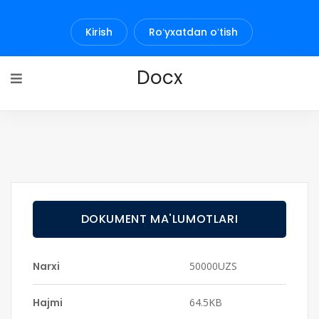
Kirish
Roʻyxatdan oʻtish
Docx
DOKUMENT MA'LUMOTLARI
Narxi
50000UZS
Hajmi
64.5KB