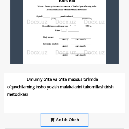
Umumiy o‘rta va o‘rta maxsus ta’limda
o‘quvchilarning insho yozish malakalarini takomillashtirish
metodikasi
Sotib Olish