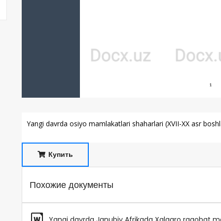
Yangi davrda osiyo mamlakatlari shaharlari (XVII-XX asr boshl
Купить
Похожие документы
Yangi davrda Janubiy Afrikada Xalqaro raqobat ma