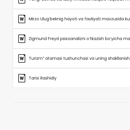
Mirzo Ulugʻbeknig hayoti va faoliyati mavzusida kur
Zigmund Freyd psixoanalizni oʻtkazish boʻyicha maʼ
Turizm” atamasi tushunchasi va uning shakllanish 
Tarixi Rashidiy