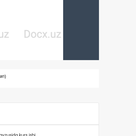
ari)
vzusida kurs ishi