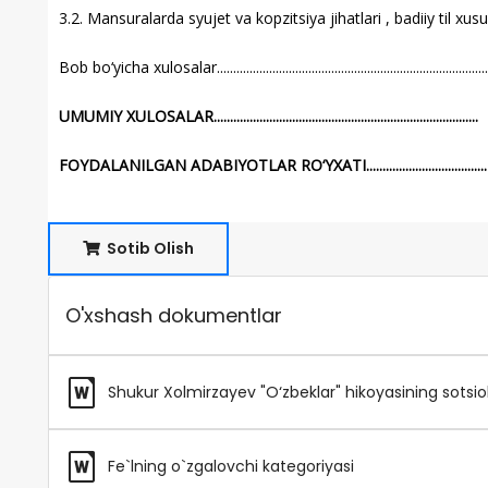
3.2. Mansuralarda syujet va kopzitsiya jihatlari , badiiy til xususiyat
Bob bo‘yicha xulosalar...................................................................................
UMUMIY XULOSALAR.................................................................................
FOYDALANILGAN ADABIYOTLAR RO‘YXATI.....................................
Sotib Olish
O'xshash dokumentlar
Shukur Xolmirzayev "O‘zbeklar" hikoyasining sotsiolin
Fe`lning o`zgalovchi kategoriyasi