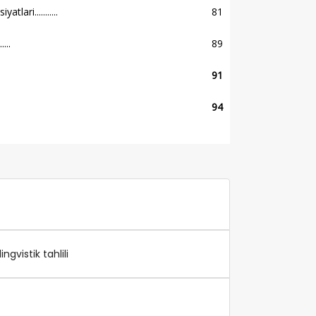
lari...........
81
.....
89
91
94
gvistik tahlili