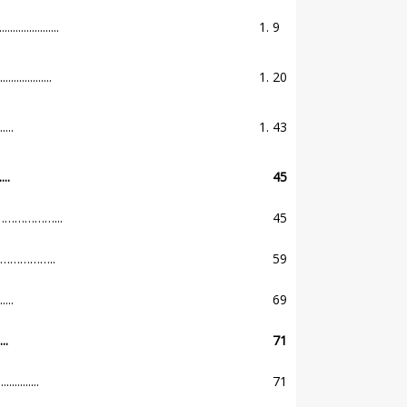
..............
9
..........
20
.....
43
..
45
da………………...
45
i………………..
59
.....
69
..
71
..........
71