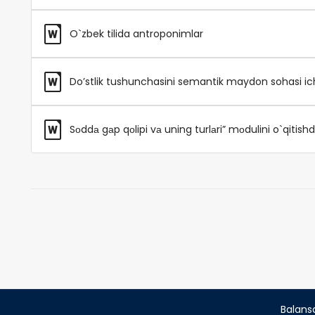
O`zbek tilida antroponimlar
Do’stlik tushunchasini semantik maydon sohasi ich
Sоddа gаp qоlipi vа uning turlаri” mоdulini o`qitish
Balans