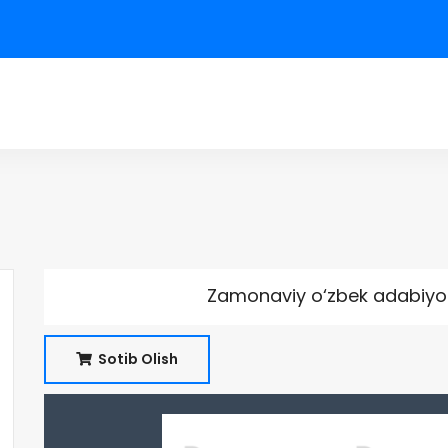
Zamonaviy o‘zbek adabiyot
Sotib Olish