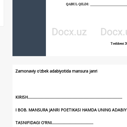
Zamonaviy o‘zbek adabiyotida mansura janri
KIRISH...............................................................................................................
I BOB. MANSURA JANRI POETIKASI HAMDA UNING ADABIY
TASNIFIDAGI O‘RNI.................................................