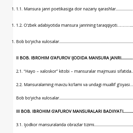
1.1. Mansura janri poetikasiga doir nazariy qarashlar...........................
1.2. O‘zbek adabiyotida mansura janrining taraqqiyoti…………............
Bob bo‘yicha xulosalar...................................................................................
II BOB. IBROHIM G‘AFUROV IJODIDA MANSURA JANRI...............
2.1. “Hayo – xaloskor” kitobi – mansuralar majmuasi sifati
2.2. Mansuralarning mavzu ko‘lami va undagi muallif g’oyas
Bob bo‘yicha xulosalar...................................................................................
III BOB. IBROHIM G‘AFUROV MANSURALARI BADIIYATI............
3.1. Ijodkor mansuralarida obrazlar tizimi................................................