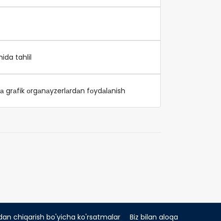
ida tahlil
dа grаfik оrgаnаyzerlаrdаn fоydаlаnish
dan chiqarish bo'yicha ko'rsatmalar
Biz bilan aloqa