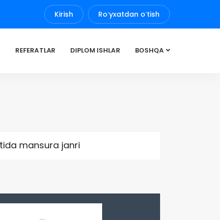
Kirish
Roʻyxatdan oʻtish
REFERATLAR
DIPLOM ISHLAR
BOSHQA
ida mansura janri