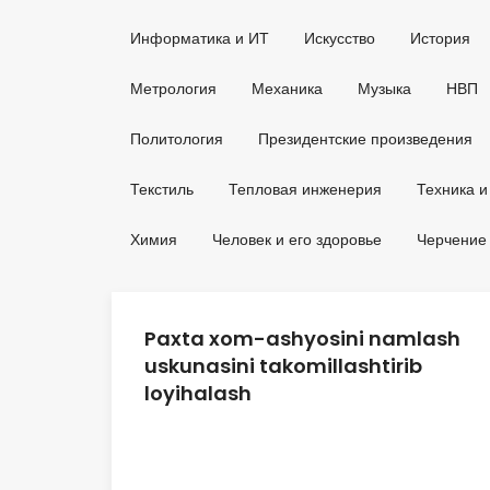
Информатика и ИТ
Искусство
История
Метрология
Механика
Музыка
НВП
Политология
Президентские произведения
Текстиль
Тепловая инженерия
Техника и
Химия
Человек и его здоровье
Черчение
Paxta xom-ashyosini namlash
uskunasini takomillashtirib
loyihalash