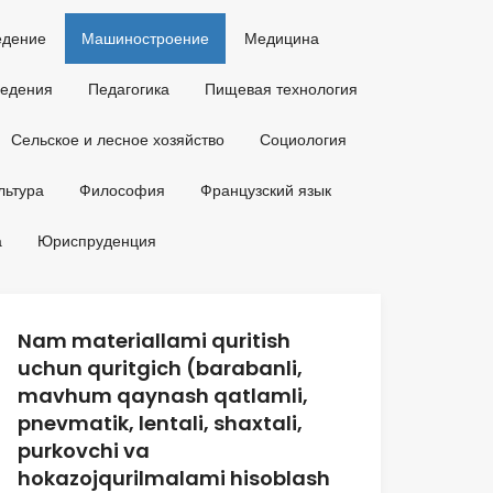
едение
Машиностроение
Медицина
ведения
Педагогика
Пищевая технология
Сельское и лесное хозяйство
Социология
льтура
Философия
Французский язык
а
Юриспруденция
Nam materiallami quritish
uchun quritgich (barabanli,
mavhum qaynash qatlamli,
pnevmatik, lentali, shaxtali,
purkovchi va
hokazojqurilmalami hisoblash