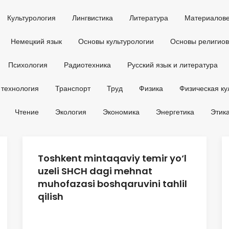
Культурология
Лингвистика
Литература
Материалов
Немецкий язык
Основы культурологии
Основы религио
Психология
Радиотехника
Русский язык и литература
 технология
Транспорт
Труд
Физика
Физическая ку
Чтение
Экология
Экономика
Энергетика
Этик
Toshkent mintaqaviy temir yo‘l
uzeli SHCH dagi mehnat
muhofazasi boshqaruvini tahlil
qilish