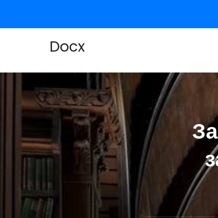
Docx
За
з