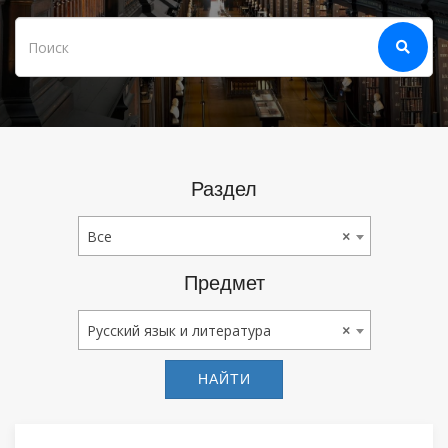
Раздел
Все
Все
×
Предмет
Русский Язык И Литература
Русский язык и литература
×
НАЙТИ