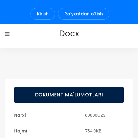
Kirish
Roʻyxatdan oʻtish
Docx
DOKUMENT MA'LUMOTLARI
Narxi
60000UZS
Hajmi
754.0KB