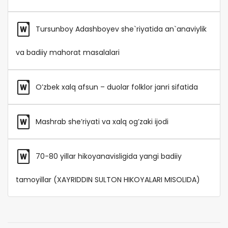
Tursunboy Adashboyev she`riyatida an`anaviylik
va badiiy mahorat masalalari
O’zbek xalq afsun – duolar folklor janri sifatida
Mashrab she’riyati va xalq og’zaki ijodi
70-80 yillar hikoyanavisligida yangi badiiy
tamoyillar (XAYRIDDIN SULTON HIKOYALARI MISOLIDA)