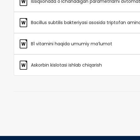
Issiqxonada o'lchanadigan parametrlarni avtomatl
Bacillus subtilis bakteriyasi asosida triptofan amino
B1 vitamini haqida umumiy ma’lumot
Askorbin kislotasi ishlab chiqarish