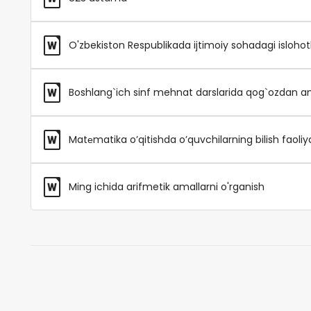
O'zbekiston Respublikada ijtimoiy sohadagi islohot
Boshlang`ich sinf mehnat darslarida qog`ozdan ama
Matеmatika o’qitishda o’quvchilarning bilish faoliyat
Ming ichida arifmetik amallarni o'rganish