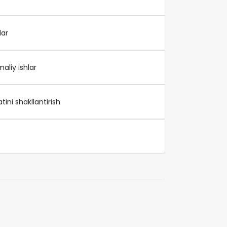
lar
liy ishlar
ini shakllantirish