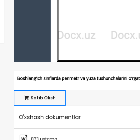
Boshlang‘ich sinflarda perimetr va yuza tushunchalarini o‘rga
Sotib Olish
O'xshash dokumentlar
823 ustama