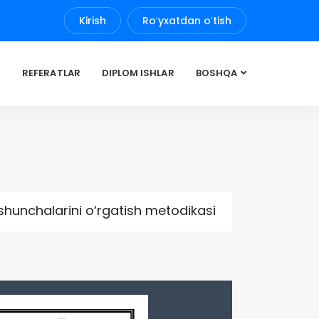
Kirish
Roʻyxatdan oʻtish
REFERATLAR
DIPLOM ISHLAR
BOSHQA
shunchalarini o‘rgatish metodikasi