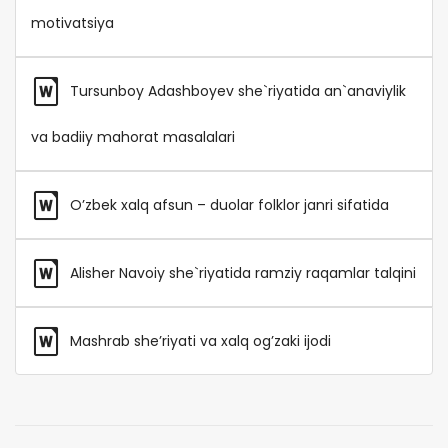
motivatsiya
Tursunboy Adashboyev she`riyatida an`anaviylik
va badiiy mahorat masalalari
O’zbek xalq afsun – duolar folklor janri sifatida
Alisher Navoiy she`riyatida ramziy raqamlar talqini
Mashrab she’riyati va xalq og’zaki ijodi