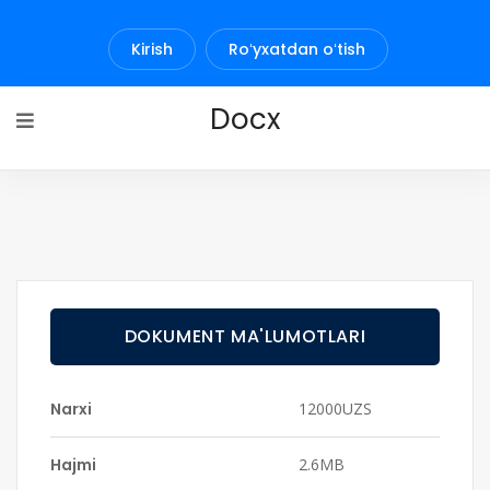
Kirish
Roʻyxatdan oʻtish
Docx
DOKUMENT MA'LUMOTLARI
Narxi
12000UZS
Hajmi
2.6MB