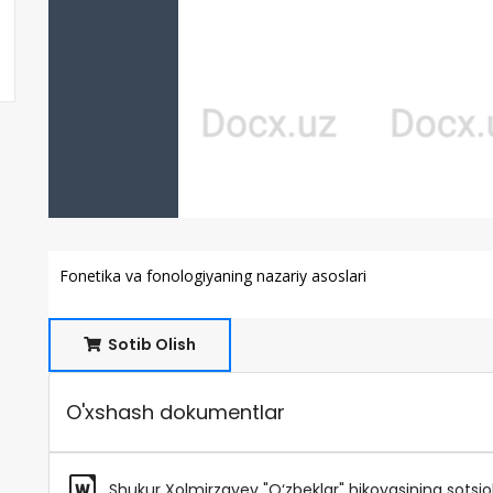
Fonetika va fonologiyaning nazariy asoslari
Sotib Olish
O'xshash dokumentlar
Shukur Xolmirzayev "O‘zbeklar" hikoyasining sotsiolin