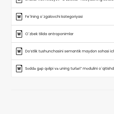
Fe`lning o`zgalovchi kategoriyasi
O`zbek tilida antroponimlar
Do’stlik tushunchasini semantik maydon sohasi ich
Sоddа gаp qоlipi vа uning turlаri” mоdulini o`qitish