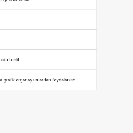
ida tahlil
dа grаfik оrgаnаyzerlаrdаn fоydаlаnish