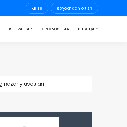
Kirish
Roʻyxatdan oʻtish
REFERATLAR
DIPLOM ISHLAR
BOSHQA
g nazariy asoslari