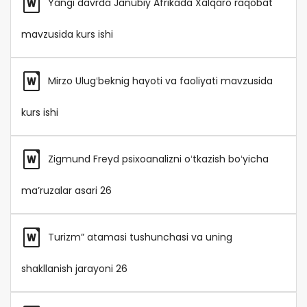
Yangi davrda Janubiy Afrikada Xalqaro raqobat
mavzusida kurs ishi
Mirzo Ulugʻbeknig hayoti va faoliyati mavzusida
kurs ishi
Zigmund Freyd psixoanalizni oʻtkazish boʻyicha
maʼruzalar asari 26
Turizm” atamasi tushunchasi va uning
shakllanish jarayoni 26