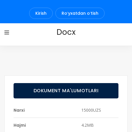
Kirish
Roʻyxatdan oʻtish
Docx
DOKUMENT MA'LUMOTLARI
Narxi
15000UZS
Hajmi
4.2MB