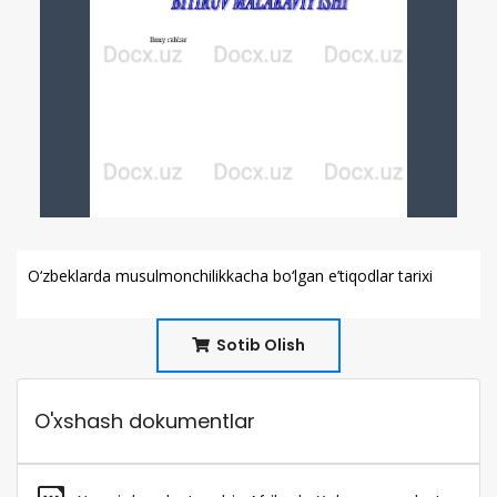
О‘zbeklarda musulmonchilikkacha bо‘lgan e’tiqodlar tarixi
Sotib Olish
O'xshash dokumentlar