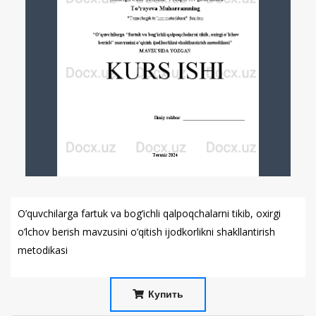
O’quvchilarga fartuk va bog’ichli qalpoqchalarni tikib, oxirgi
o’lchov berish mavzusini o’qitish ijodkorlikni shakllantirish
metodikasi
Купить