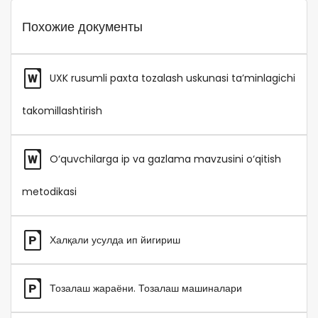
Похожие документы
UXK rusumli paxta tozalash uskunasi ta’minlagichi
takomillashtirish
O‘quvchilarga ip va gazlama mavzusini o‘qitish
metodikasi
Халқали усулда ип йигириш
Тозалаш жараёни. Тозалаш машиналари